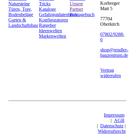
Korberger
Natursteine
Tricks
Unsere
Matt 5
Türen, Tore,
Kataloge
Partner
Bodenbeläge
Gefahrgutdatenbank
Bautagebuch
77704
Garten &
Konfiguratoren
Oberkirch
Landschaftsbau
Ratgeber
Ideenwelten
07802/9288-
Markenwelten
0
shop@rendler-
bauzentrum.de
Vertrag
widerrufen
Impressum
|
AGB
|
Datenschutz
|
Widerrufsrecht