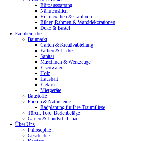
Büroausstattung
Nähutensilien
Heimtextilien & Gardinen
Bilder, Rahmen & Wanddekorationen
Deko & Bastel
Fachbereiche
Baumarkt
Garten & Kreativabteilung
Farben & Lacke
Sanitär
Maschinen & Werkzeuge
Eisenwaren
Holz
Haushalt
Elektro
Mietgeräte
Baustoffe
Fliesen & Natursteine
Badplanung für Ihre Traumfliese
Türen, Tore, Bodenbeläge
Garten & Landschaftsbau
Über Uns
Philosophie
Geschichte