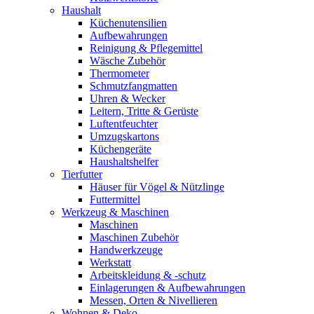
Haushalt
Küchenutensilien
Aufbewahrungen
Reinigung & Pflegemittel
Wäsche Zubehör
Thermometer
Schmutzfangmatten
Uhren & Wecker
Leitern, Tritte & Gerüste
Luftentfeuchter
Umzugskartons
Küchengeräte
Haushaltshelfer
Tierfutter
Häuser für Vögel & Nützlinge
Futtermittel
Werkzeug & Maschinen
Maschinen
Maschinen Zubehör
Handwerkzeuge
Werkstatt
Arbeitskleidung & -schutz
Einlagerungen & Aufbewahrungen
Messen, Orten & Nivellieren
Wohnen & Deko