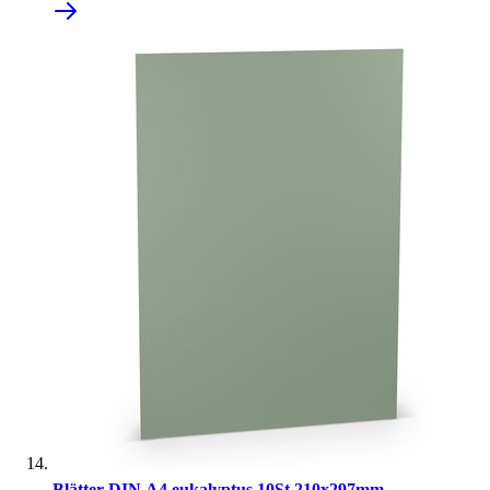
Blätter DIN A4 eukalyptus 10St 210x297mm