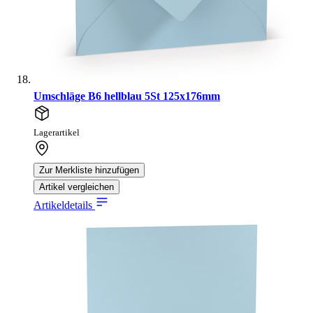
Umschläge B6 hellblau 5St 125x176mm
Lagerartikel
Zur Merkliste hinzufügen
Artikel vergleichen
Artikeldetails