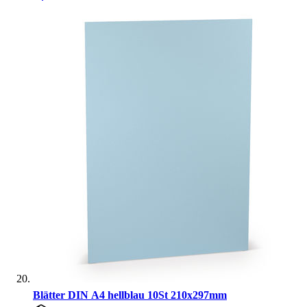
Blätter DIN A4 hellblau 10St 210x297mm