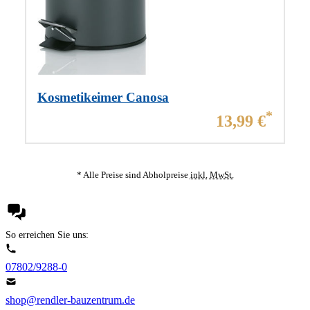
Ha
Kosmetikeimer Canosa
Aktueller Preis:
*
13,99 €
* Alle Preise sind Abholpreise
inkl.
MwSt.
So erreichen Sie uns:
07802/9288-0
shop@rendler-bauzentrum.de