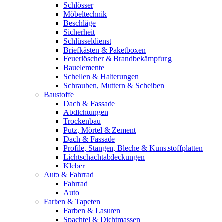
Schlösser
Möbeltechnik
Beschläge
Sicherheit
Schlüsseldienst
Briefkästen & Paketboxen
Feuerlöscher & Brandbekämpfung
Bauelemente
Schellen & Halterungen
Schrauben, Muttern & Scheiben
Baustoffe
Dach & Fassade
Abdichtungen
Trockenbau
Putz, Mörtel & Zement
Dach & Fassade
Profile, Stangen, Bleche & Kunststoffplatten
Lichtschachtabdeckungen
Kleber
Auto & Fahrrad
Fahrrad
Auto
Farben & Tapeten
Farben & Lasuren
Spachtel & Dichtmassen