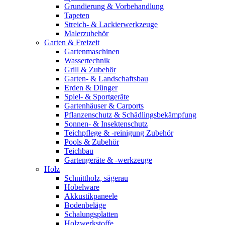
Grundierung & Vorbehandlung
Tapeten
Streich- & Lackierwerkzeuge
Malerzubehör
Garten & Freizeit
Gartenmaschinen
Wassertechnik
Grill & Zubehör
Garten- & Landschaftsbau
Erden & Dünger
Spiel- & Sportgeräte
Gartenhäuser & Carports
Pflanzenschutz & Schädlingsbekämpfung
Sonnen- & Insektenschutz
Teichpflege & -reinigung Zubehör
Pools & Zubehör
Teichbau
Gartengeräte & -werkzeuge
Holz
Schnittholz, sägerau
Hobelware
Akkustikpaneele
Bodenbeläge
Schalungsplatten
Holzwerkstoffe