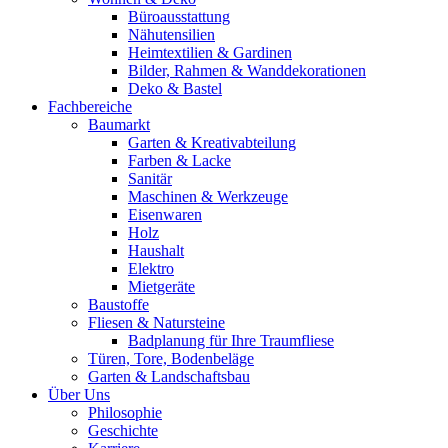
Büroausstattung
Nähutensilien
Heimtextilien & Gardinen
Bilder, Rahmen & Wanddekorationen
Deko & Bastel
Fachbereiche
Baumarkt
Garten & Kreativabteilung
Farben & Lacke
Sanitär
Maschinen & Werkzeuge
Eisenwaren
Holz
Haushalt
Elektro
Mietgeräte
Baustoffe
Fliesen & Natursteine
Badplanung für Ihre Traumfliese
Türen, Tore, Bodenbeläge
Garten & Landschaftsbau
Über Uns
Philosophie
Geschichte