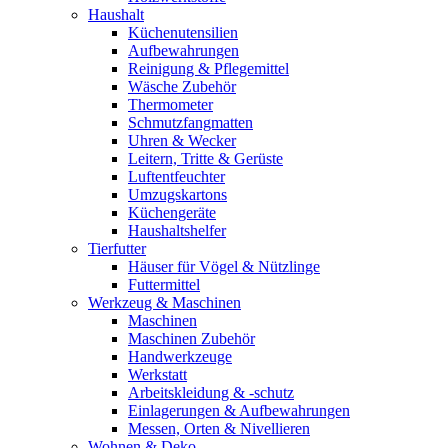
Haushalt
Küchenutensilien
Aufbewahrungen
Reinigung & Pflegemittel
Wäsche Zubehör
Thermometer
Schmutzfangmatten
Uhren & Wecker
Leitern, Tritte & Gerüste
Luftentfeuchter
Umzugskartons
Küchengeräte
Haushaltshelfer
Tierfutter
Häuser für Vögel & Nützlinge
Futtermittel
Werkzeug & Maschinen
Maschinen
Maschinen Zubehör
Handwerkzeuge
Werkstatt
Arbeitskleidung & -schutz
Einlagerungen & Aufbewahrungen
Messen, Orten & Nivellieren
Wohnen & Deko