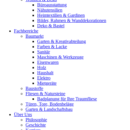
Büroausstattung
Nähutensilien
Heimtextilien & Gardinen
Bilder, Rahmen & Wanddekorationen
Deko & Bastel
Fachbereiche
Baumarkt
Garten & Kreativabteilung
Farben & Lacke
Sanitär
Maschinen & Werkzeuge
Eisenwaren
Holz
Haushalt
Elektro
Mietgeräte
Baustoffe
Fliesen & Natursteine
Badplanung für Ihre Traumfliese
Türen, Tore, Bodenbeläge
Garten & Landschaftsbau
Über Uns
Philosophie
Geschichte