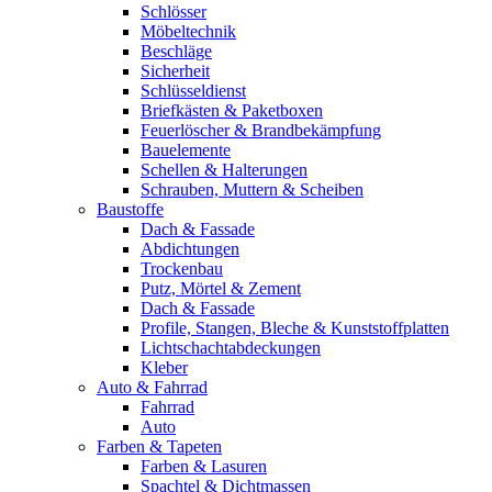
Schlösser
Möbeltechnik
Beschläge
Sicherheit
Schlüsseldienst
Briefkästen & Paketboxen
Feuerlöscher & Brandbekämpfung
Bauelemente
Schellen & Halterungen
Schrauben, Muttern & Scheiben
Baustoffe
Dach & Fassade
Abdichtungen
Trockenbau
Putz, Mörtel & Zement
Dach & Fassade
Profile, Stangen, Bleche & Kunststoffplatten
Lichtschachtabdeckungen
Kleber
Auto & Fahrrad
Fahrrad
Auto
Farben & Tapeten
Farben & Lasuren
Spachtel & Dichtmassen