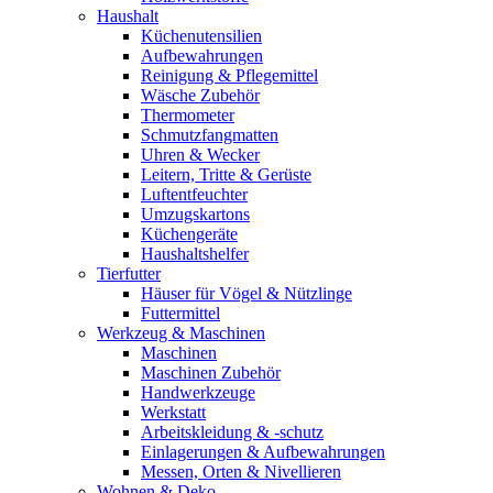
Haushalt
Küchenutensilien
Aufbewahrungen
Reinigung & Pflegemittel
Wäsche Zubehör
Thermometer
Schmutzfangmatten
Uhren & Wecker
Leitern, Tritte & Gerüste
Luftentfeuchter
Umzugskartons
Küchengeräte
Haushaltshelfer
Tierfutter
Häuser für Vögel & Nützlinge
Futtermittel
Werkzeug & Maschinen
Maschinen
Maschinen Zubehör
Handwerkzeuge
Werkstatt
Arbeitskleidung & -schutz
Einlagerungen & Aufbewahrungen
Messen, Orten & Nivellieren
Wohnen & Deko