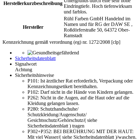
Untergrunds durch eine sehr hohe
Herstellerkurzbeschreibung
Eindringtiefe. Hoch tiefenwirksam
und farblos.
Rühl Farben GmbH Handelnd im
Namen und für RG der DAW SE ,
Hersteller
Roßdörferstraße 50, 64372 Ober-
Ramstadt
Kennzeichnung gemäß verordnung (eg) nr. 1272/2008 [clp]
Sicherheitsdatenblatt
Signalwort
Achtung
Sicherheitshinweise
P101:
Ist ärztlicher Rat erforderlich, Verpackung oder
Kennzeichnungsetikett bereithalten.
P102:
Darf nicht in die Hände von Kindern gelangen.
P262:
Nicht in die Augen, auf die Haut oder auf die
Kleidung gelangen lassen.
P280:
Schutzhandschuhe/
Schutzkleidung/Augenschutz/
Gesichtsschutz/Gehörschutz/( siehe
Sicherheitsdatenblatt ) tragen
P302+P352:
BEI BERÜHRUNG MIT DER HAUT:
Mit viel Wasser/( siehe Sicherheitsdatenblatt )/waschen.