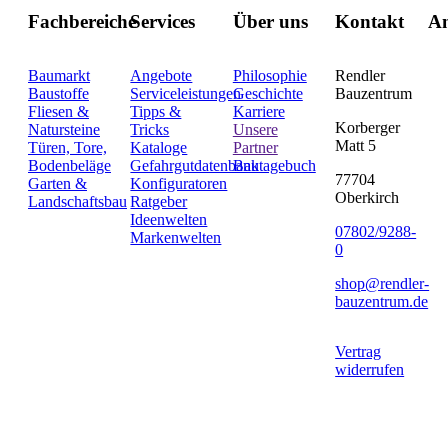
Fachbereiche
Services
Über uns
Kontakt
An
Baumarkt
Angebote
Philosophie
Rendler
Baustoffe
Serviceleistungen
Geschichte
Bauzentrum
Fliesen &
Tipps &
Karriere
Korberger
Natursteine
Tricks
Unsere
Matt 5
Türen, Tore,
Kataloge
Partner
Bodenbeläge
Gefahrgutdatenbank
Bautagebuch
77704
Garten &
Konfiguratoren
Oberkirch
Landschaftsbau
Ratgeber
Ideenwelten
07802/9288-
Markenwelten
0
shop@rendler-
bauzentrum.de
Vertrag
widerrufen