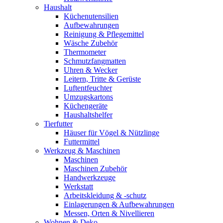
Haushalt
Küchenutensilien
Aufbewahrungen
Reinigung & Pflegemittel
Wäsche Zubehör
Thermometer
Schmutzfangmatten
Uhren & Wecker
Leitern, Tritte & Gerüste
Luftentfeuchter
Umzugskartons
Küchengeräte
Haushaltshelfer
Tierfutter
Häuser für Vögel & Nützlinge
Futtermittel
Werkzeug & Maschinen
Maschinen
Maschinen Zubehör
Handwerkzeuge
Werkstatt
Arbeitskleidung & -schutz
Einlagerungen & Aufbewahrungen
Messen, Orten & Nivellieren
Wohnen & Deko