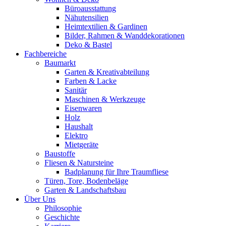
Büroausstattung
Nähutensilien
Heimtextilien & Gardinen
Bilder, Rahmen & Wanddekorationen
Deko & Bastel
Fachbereiche
Baumarkt
Garten & Kreativabteilung
Farben & Lacke
Sanitär
Maschinen & Werkzeuge
Eisenwaren
Holz
Haushalt
Elektro
Mietgeräte
Baustoffe
Fliesen & Natursteine
Badplanung für Ihre Traumfliese
Türen, Tore, Bodenbeläge
Garten & Landschaftsbau
Über Uns
Philosophie
Geschichte