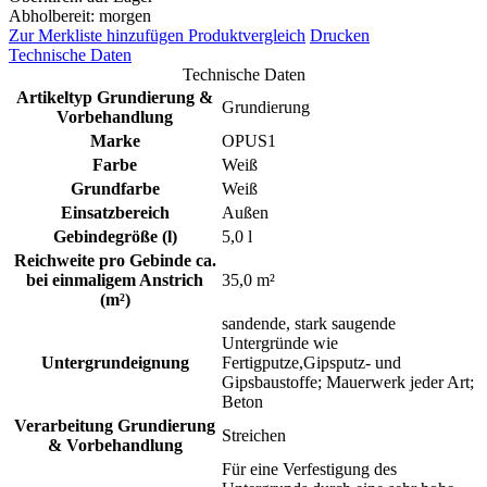
Abholbereit: morgen
Zur Merkliste hinzufügen
Produktvergleich
Drucken
Technische Daten
Technische Daten
Artikeltyp Grundierung &
Grundierung
Vorbehandlung
Marke
OPUS1
Farbe
Weiß
Grundfarbe
Weiß
Einsatzbereich
Außen
Gebindegröße (l)
5,0 l
Reichweite pro Gebinde ca.
bei einmaligem Anstrich
35,0 m²
(m²)
sandende, stark saugende
Untergründe wie
Untergrundeignung
Fertigputze,Gipsputz- und
Gipsbaustoffe; Mauerwerk jeder Art;
Beton
Verarbeitung Grundierung
Streichen
& Vorbehandlung
Für eine Verfestigung des