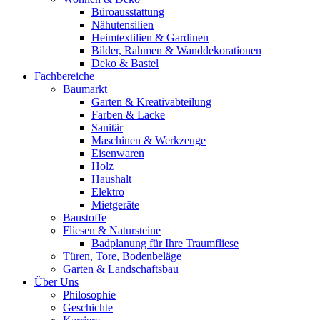
Büroausstattung
Nähutensilien
Heimtextilien & Gardinen
Bilder, Rahmen & Wanddekorationen
Deko & Bastel
Fachbereiche
Baumarkt
Garten & Kreativabteilung
Farben & Lacke
Sanitär
Maschinen & Werkzeuge
Eisenwaren
Holz
Haushalt
Elektro
Mietgeräte
Baustoffe
Fliesen & Natursteine
Badplanung für Ihre Traumfliese
Türen, Tore, Bodenbeläge
Garten & Landschaftsbau
Über Uns
Philosophie
Geschichte