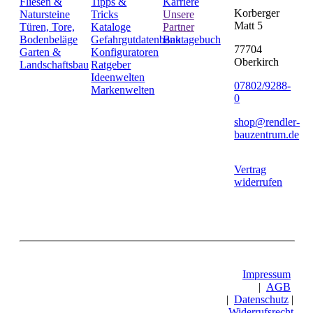
Fliesen &
Tipps &
Karriere
Korberger
Natursteine
Tricks
Unsere
Matt 5
Türen, Tore,
Kataloge
Partner
Bodenbeläge
Gefahrgutdatenbank
Bautagebuch
77704
Garten &
Konfiguratoren
Oberkirch
Landschaftsbau
Ratgeber
Ideenwelten
07802/9288-
Markenwelten
0
shop@rendler-
bauzentrum.de
Vertrag
widerrufen
Impressum
|
AGB
|
Datenschutz
|
Widerrufsrecht