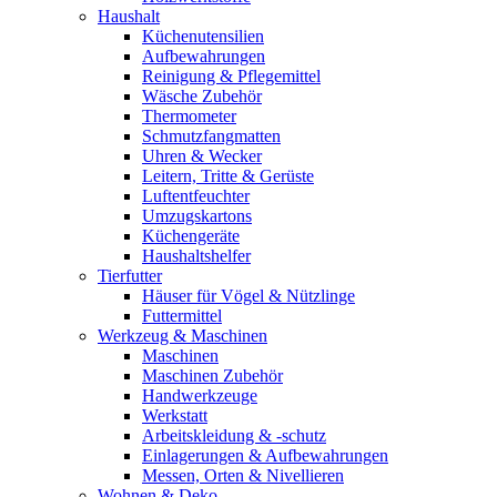
Haushalt
Küchenutensilien
Aufbewahrungen
Reinigung & Pflegemittel
Wäsche Zubehör
Thermometer
Schmutzfangmatten
Uhren & Wecker
Leitern, Tritte & Gerüste
Luftentfeuchter
Umzugskartons
Küchengeräte
Haushaltshelfer
Tierfutter
Häuser für Vögel & Nützlinge
Futtermittel
Werkzeug & Maschinen
Maschinen
Maschinen Zubehör
Handwerkzeuge
Werkstatt
Arbeitskleidung & -schutz
Einlagerungen & Aufbewahrungen
Messen, Orten & Nivellieren
Wohnen & Deko