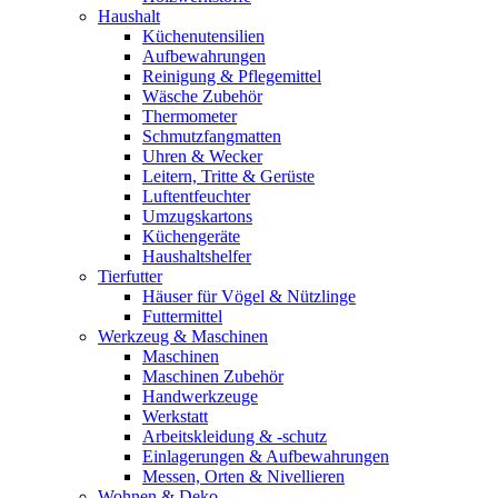
Haushalt
Küchenutensilien
Aufbewahrungen
Reinigung & Pflegemittel
Wäsche Zubehör
Thermometer
Schmutzfangmatten
Uhren & Wecker
Leitern, Tritte & Gerüste
Luftentfeuchter
Umzugskartons
Küchengeräte
Haushaltshelfer
Tierfutter
Häuser für Vögel & Nützlinge
Futtermittel
Werkzeug & Maschinen
Maschinen
Maschinen Zubehör
Handwerkzeuge
Werkstatt
Arbeitskleidung & -schutz
Einlagerungen & Aufbewahrungen
Messen, Orten & Nivellieren
Wohnen & Deko