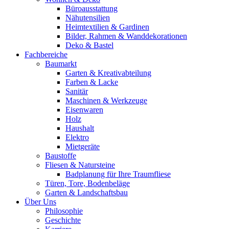
Büroausstattung
Nähutensilien
Heimtextilien & Gardinen
Bilder, Rahmen & Wanddekorationen
Deko & Bastel
Fachbereiche
Baumarkt
Garten & Kreativabteilung
Farben & Lacke
Sanitär
Maschinen & Werkzeuge
Eisenwaren
Holz
Haushalt
Elektro
Mietgeräte
Baustoffe
Fliesen & Natursteine
Badplanung für Ihre Traumfliese
Türen, Tore, Bodenbeläge
Garten & Landschaftsbau
Über Uns
Philosophie
Geschichte