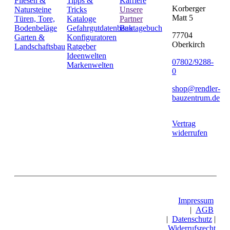
Fliesen &
Tipps &
Karriere
Korberger
Natursteine
Tricks
Unsere
Matt 5
Türen, Tore,
Kataloge
Partner
Bodenbeläge
Gefahrgutdatenbank
Bautagebuch
77704
Garten &
Konfiguratoren
Oberkirch
Landschaftsbau
Ratgeber
Ideenwelten
07802/9288-
Markenwelten
0
shop@rendler-
bauzentrum.de
Vertrag
widerrufen
Impressum
|
AGB
|
Datenschutz
|
Widerrufsrecht