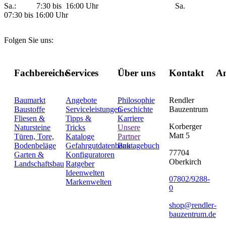
Sa.: 7:30 bis 16:00 Uhr Sa.
07:30 bis 16:00 Uhr
Folgen Sie uns:
Fachbereiche
Services
Über uns
Kontakt
An
Baumarkt
Angebote
Philosophie
Rendler
Baustoffe
Serviceleistungen
Geschichte
Bauzentrum
Fliesen &
Tipps &
Karriere
Korberger
Natursteine
Tricks
Unsere
Matt 5
Türen, Tore,
Kataloge
Partner
Bodenbeläge
Gefahrgutdatenbank
Bautagebuch
77704
Garten &
Konfiguratoren
Oberkirch
Landschaftsbau
Ratgeber
Ideenwelten
07802/9288-
Markenwelten
0
shop@rendler-
bauzentrum.de