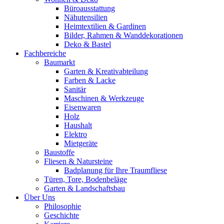
Büroausstattung
Nähutensilien
Heimtextilien & Gardinen
Bilder, Rahmen & Wanddekorationen
Deko & Bastel
Fachbereiche
Baumarkt
Garten & Kreativabteilung
Farben & Lacke
Sanitär
Maschinen & Werkzeuge
Eisenwaren
Holz
Haushalt
Elektro
Mietgeräte
Baustoffe
Fliesen & Natursteine
Badplanung für Ihre Traumfliese
Türen, Tore, Bodenbeläge
Garten & Landschaftsbau
Über Uns
Philosophie
Geschichte