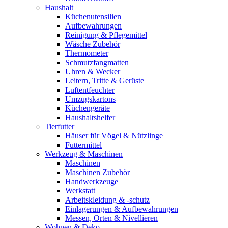
Haushalt
Küchenutensilien
Aufbewahrungen
Reinigung & Pflegemittel
Wäsche Zubehör
Thermometer
Schmutzfangmatten
Uhren & Wecker
Leitern, Tritte & Gerüste
Luftentfeuchter
Umzugskartons
Küchengeräte
Haushaltshelfer
Tierfutter
Häuser für Vögel & Nützlinge
Futtermittel
Werkzeug & Maschinen
Maschinen
Maschinen Zubehör
Handwerkzeuge
Werkstatt
Arbeitskleidung & -schutz
Einlagerungen & Aufbewahrungen
Messen, Orten & Nivellieren
Wohnen & Deko