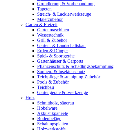
Grundierung & Vorbehandlung
Tapeten
Streich- & Lackierwerkzeuge
Malerzubehör
Garten & Freizeit
Gartenmaschinen
Wassertechnik
Grill & Zubehör
Garten- & Landschaftsbau
Erden & Dünger
Spiel- & Sportgeräte
Gartenhäuser & Carports
Pflanzenschutz & Schädlingsbekämpfung
Sonnen- & Insektenschutz
Teichpflege & -reinigung Zubehör
Pools & Zubehör
Teichbau
Gartengeräte & -werkzeuge
Holz
Schnittholz, sägerau
Hobelware
Akkustikpaneele
Bodenbeläge
Schalungsplatten
Holzwerkstoffe