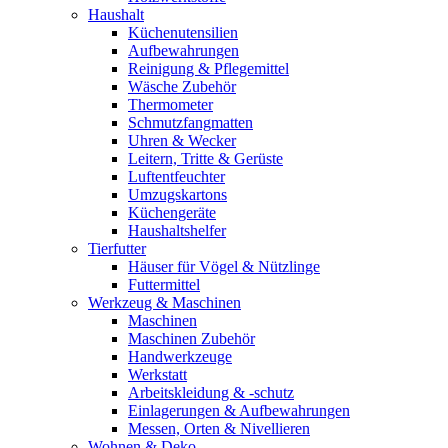
Haushalt
Küchenutensilien
Aufbewahrungen
Reinigung & Pflegemittel
Wäsche Zubehör
Thermometer
Schmutzfangmatten
Uhren & Wecker
Leitern, Tritte & Gerüste
Luftentfeuchter
Umzugskartons
Küchengeräte
Haushaltshelfer
Tierfutter
Häuser für Vögel & Nützlinge
Futtermittel
Werkzeug & Maschinen
Maschinen
Maschinen Zubehör
Handwerkzeuge
Werkstatt
Arbeitskleidung & -schutz
Einlagerungen & Aufbewahrungen
Messen, Orten & Nivellieren
Wohnen & Deko