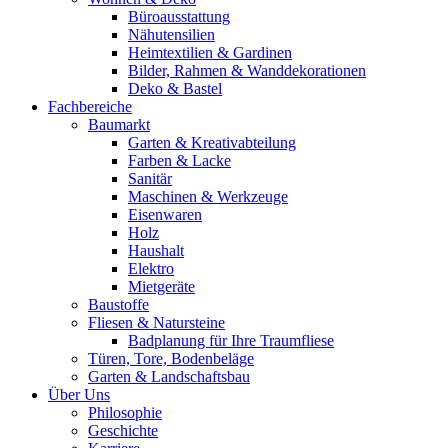
Büroausstattung
Nähutensilien
Heimtextilien & Gardinen
Bilder, Rahmen & Wanddekorationen
Deko & Bastel
Fachbereiche
Baumarkt
Garten & Kreativabteilung
Farben & Lacke
Sanitär
Maschinen & Werkzeuge
Eisenwaren
Holz
Haushalt
Elektro
Mietgeräte
Baustoffe
Fliesen & Natursteine
Badplanung für Ihre Traumfliese
Türen, Tore, Bodenbeläge
Garten & Landschaftsbau
Über Uns
Philosophie
Geschichte