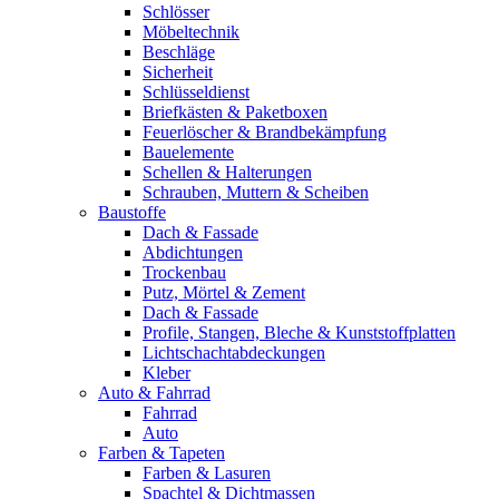
Schlösser
Möbeltechnik
Beschläge
Sicherheit
Schlüsseldienst
Briefkästen & Paketboxen
Feuerlöscher & Brandbekämpfung
Bauelemente
Schellen & Halterungen
Schrauben, Muttern & Scheiben
Baustoffe
Dach & Fassade
Abdichtungen
Trockenbau
Putz, Mörtel & Zement
Dach & Fassade
Profile, Stangen, Bleche & Kunststoffplatten
Lichtschachtabdeckungen
Kleber
Auto & Fahrrad
Fahrrad
Auto
Farben & Tapeten
Farben & Lasuren
Spachtel & Dichtmassen