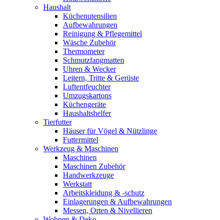
Haushalt
Küchenutensilien
Aufbewahrungen
Reinigung & Pflegemittel
Wäsche Zubehör
Thermometer
Schmutzfangmatten
Uhren & Wecker
Leitern, Tritte & Gerüste
Luftentfeuchter
Umzugskartons
Küchengeräte
Haushaltshelfer
Tierfutter
Häuser für Vögel & Nützlinge
Futtermittel
Werkzeug & Maschinen
Maschinen
Maschinen Zubehör
Handwerkzeuge
Werkstatt
Arbeitskleidung & -schutz
Einlagerungen & Aufbewahrungen
Messen, Orten & Nivellieren
Wohnen & Deko