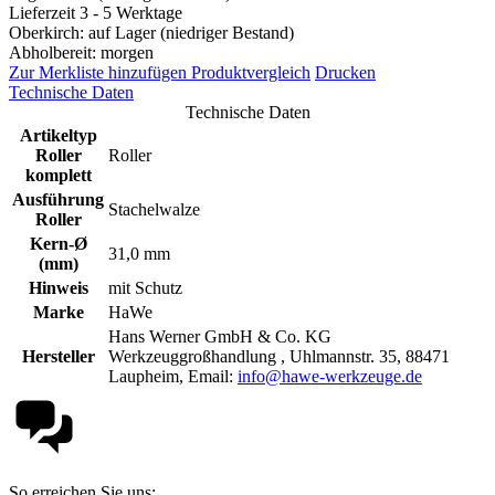
Lieferzeit 3 - 5 Werktage
Oberkirch: auf Lager (niedriger Bestand)
Abholbereit: morgen
Zur Merkliste hinzufügen
Produktvergleich
Drucken
Technische Daten
Technische Daten
Artikeltyp
Roller
Roller
komplett
Ausführung
Stachelwalze
Roller
Kern-Ø
31,0 mm
(mm)
Hinweis
mit Schutz
Marke
HaWe
Hans Werner GmbH & Co. KG
Hersteller
Werkzeuggroßhandlung , Uhlmannstr. 35, 88471
Laupheim, Email:
info@hawe-werkzeuge.de
So erreichen Sie uns: