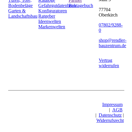
Türen, Tore,
Kataloge
Partner
Bodenbeläge
Gefahrgutdatenbank
Bautagebuch
77704
Garten &
Konfiguratoren
Oberkirch
Landschaftsbau
Ratgeber
Ideenwelten
07802/9288-
Markenwelten
0
shop@rendler-
bauzentrum.de
Vertrag
widerrufen
Impressum
|
AGB
|
Datenschutz
|
Widerrufsrecht