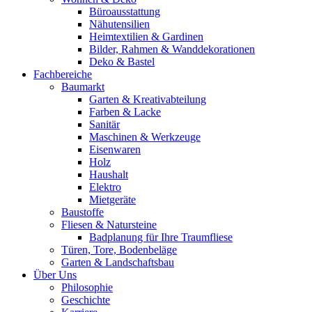
Büroausstattung
Nähutensilien
Heimtextilien & Gardinen
Bilder, Rahmen & Wanddekorationen
Deko & Bastel
Fachbereiche
Baumarkt
Garten & Kreativabteilung
Farben & Lacke
Sanitär
Maschinen & Werkzeuge
Eisenwaren
Holz
Haushalt
Elektro
Mietgeräte
Baustoffe
Fliesen & Natursteine
Badplanung für Ihre Traumfliese
Türen, Tore, Bodenbeläge
Garten & Landschaftsbau
Über Uns
Philosophie
Geschichte