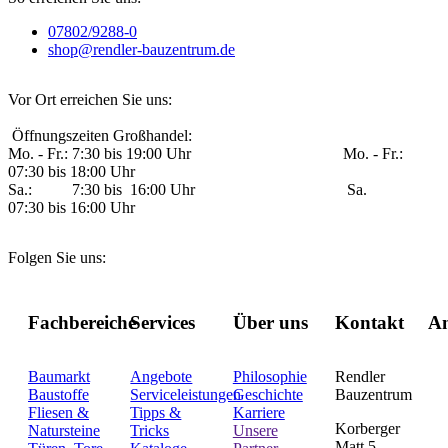
07802/9288-0
shop@rendler-bauzentrum.de
Vor Ort erreichen Sie uns:
Öffnungszeiten Großhandel:
Mo. - Fr.: 7:30 bis 19:00 Uhr Mo. - Fr.:
07:30 bis 18:00 Uhr
Sa.: 7:30 bis 16:00 Uhr Sa.
07:30 bis 16:00 Uhr
Folgen Sie uns:
Fachbereiche
Services
Über uns
Kontakt
An
Baumarkt
Angebote
Philosophie
Rendler
Baustoffe
Serviceleistungen
Geschichte
Bauzentrum
Fliesen &
Tipps &
Karriere
Korberger
Natursteine
Tricks
Unsere
Matt 5