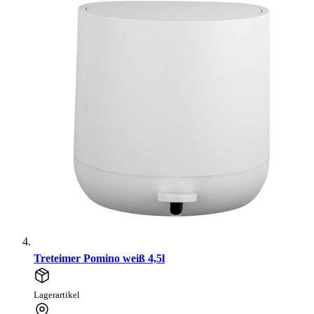
Treteimer Pomino weiß 4,5l
Lagerartikel