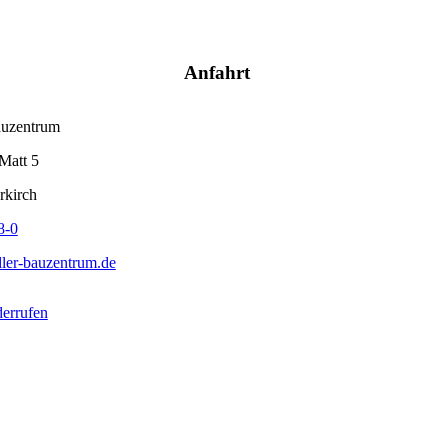
Anfahrt
auzentrum
Matt 5
rkirch
8-0
ler-bauzentrum.de
derrufen