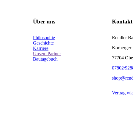
Über uns
Kontakt
Philosophie
Rendler B
Geschichte
Korberger 
Karriere
Unsere Partner
77704 Obe
Bautagebuch
07802/928
shop@rend
Vertrag wi