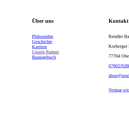
Über uns
Kontakt
Philosophie
Rendler B
Geschichte
Korberger 
Karriere
Unsere Partner
77704 Obe
Bautagebuch
07802/928
shop@rend
Vertrag wi