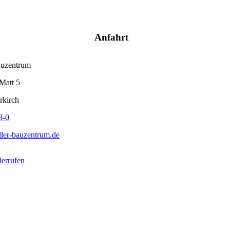
Anfahrt
auzentrum
Matt 5
rkirch
8-0
ler-bauzentrum.de
derrufen