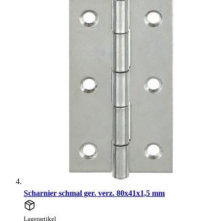
Scharnier schmal ger. verz. 80x41x1,5 mm
Lagerartikel